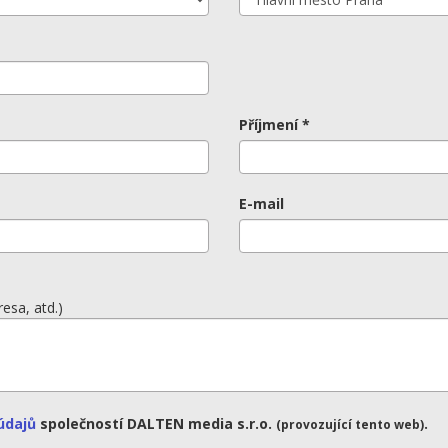
Příjmení *
E-mail
resa, atd.)
údajů
společností DALTEN media s.r.o.
.
(provozující tento web)