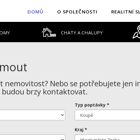
DOMŮ
O SPOLEČNOSTI
REALITNÍ S
DOMY
CHATY A CHALUPY
jmout
ut nemovitost? Nebo se potřebujete jen 
ás budou brzy kontaktovat.
Typ poptávky *
Kraj *