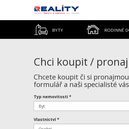
BYTY
RODINNÉ 
Chci koupit / prona
Chcete koupit či si pronajmo
formulář a naši specialisté v
Typ nemovitosti *
Vlastnictví *